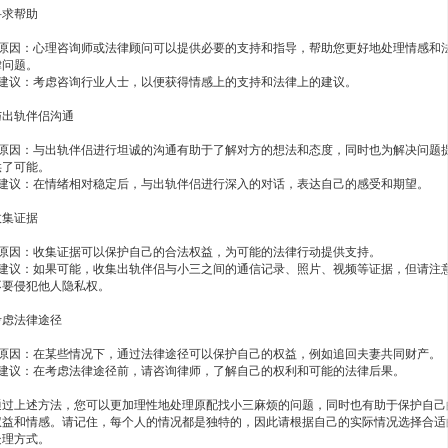
寻求帮助
- 原因：心理咨询师或法律顾问可以提供必要的支持和指导，帮助您更好地处理情感和
律问题。
- 建议：考虑咨询行业人士，以便获得情感上的支持和法律上的建议。
与出轨伴侣沟通
- 原因：与出轨伴侣进行坦诚的沟通有助于了解对方的想法和态度，同时也为解决问题
供了可能。
- 建议：在情绪相对稳定后，与出轨伴侣进行深入的对话，表达自己的感受和期望。
收集证据
- 原因：收集证据可以保护自己的合法权益，为可能的法律行动提供支持。
- 建议：如果可能，收集出轨伴侣与小三之间的通信记录、照片、视频等证据，但请注
不要侵犯他人隐私权。
考虑法律途径
- 原因：在某些情况下，通过法律途径可以保护自己的权益，例如追回夫妻共同财产。
- 建议：在考虑法律途径前，请咨询律师，了解自己的权利和可能的法律后果。
通过上述方法，您可以更加理性地处理原配找小三麻烦的问题，同时也有助于保护自己
权益和情感。请记住，每个人的情况都是独特的，因此请根据自己的实际情况选择合适
处理方式。