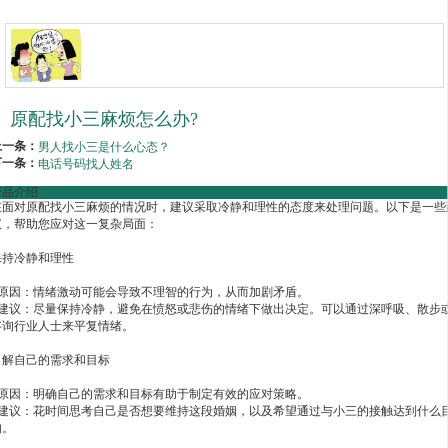
原配找小三麻烦怎么办?
上一条：
男人找小三是什么心态？
下一条：
电话号码找人姓名
产品介绍
在面对原配找小三麻烦的情况时，建议采取冷静和理性的态度来处理问题。以下是一些
议，帮助您应对这一复杂局面：
保持冷静和理性
- 原因：情绪激动可能会导致不理智的行为，从而加剧矛盾。
- 建议：尽量保持冷静，避免在愤怒或悲伤的情绪下做出决定。可以通过深呼吸、散步
咨询行业人士来平复情绪。
了解自己的需求和目标
- 原因：明确自己的需求和目标有助于制定有效的应对策略。
- 建议：花时间思考自己是否想要维持这段婚姻，以及希望通过与小三的接触达到什么
的。