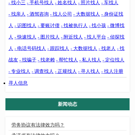
- 找小三
- 手机号找人
- 姓名找人
- 照片找人
- 车找人
- 找亲人
- 酒驾咨询
- 找人公司
- 大数据找人
- 身份证找
人
- 识图找人
- 要账讨债
- 找被执行人
- 找小孩
- 微博找
人
- 快速找人
- 图片找人
- 附近找人
- 找人平台
- 侦探找
人
- 电话号码找人
- 跟踪找人
- 大数据找人
- 找老人
- 找
战友
- 找骗子
- 找老赖
- 帮忙找人
- 私人找人
- 定位找人
- 专业找人
- 调查找人
- 正规找人
- 寻人找人
- 找人注册
寻人信息
新闻动态
劳务协议有法律效力吗？