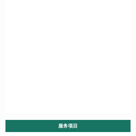
帮忙找人
私人找人
定位找人
专业找人
调查找人
正规找人
寻人找人
找人注册
寻人信息
服务项目